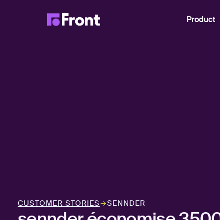
Product
CUSTOMER STORIES
→
SENNDER
sennder économise 350