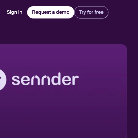
Sign in
Request a demo
Try for free
Explore
Use Cases
Teams
Financial Services
Blog
Customer Service
Customer Support
Integrations
All-in-one support platform
Manufacturing
Guides & Webinars
Inbound Sales
Security
Email Management
Collaborative shared inboxes
Travel
Customer Stories
Customer Success
Download App
Client Communication
Front's Support Report
Channel Partners
Personalized service at scale